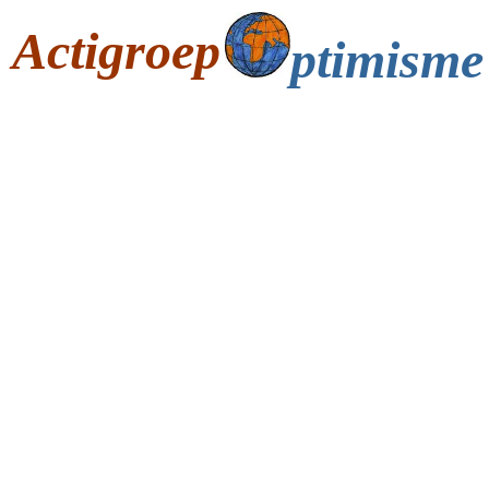
Actigroep
ptimisme