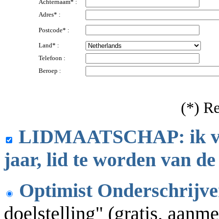
Achternaam* :
Adres* :
Postcode* :
Land* :
Telefoon :
Beroep :
(*) R
LIDMAATSCHAP: ik verz
jaar, lid te worden van d
Optimist Onderschrijve
doelstelling" (gratis, aanme