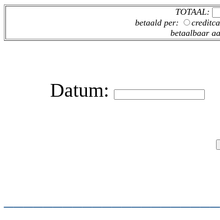
TOTAAL:
betaald per:
creditc
betaalbaar a
Datum:
H
______________________