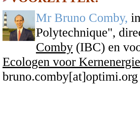
Mr Bruno Comby,
i
Polytechnique", dire
Comby
(IBC) en voo
Ecologen voor Kernenergi
bruno.comby[at]optimi.org